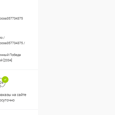
роза357734375
ло /
оза357734375 /
енный Победа
й [2034]
аказы на сайте
Профессиональная помощь в
осуточно
подборе товаров