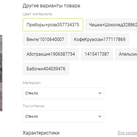
Другие варианты товара:
Цвет материала:
Приборы+роза357734375
Чашка+Шоколад32886
Венге/1010640007
КофеКруассан177117869
Абстракция1906587754
1415417387
Апельси
Бабочки404039476
Материал:
Стекло
Тон/оттенок:
Стекло
Характеристики:
Все хара