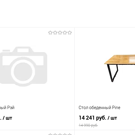
ный Рэй
Стол обеденный Pine
б.
14 241 руб.
/ шт
/ шт
14 990 руб.