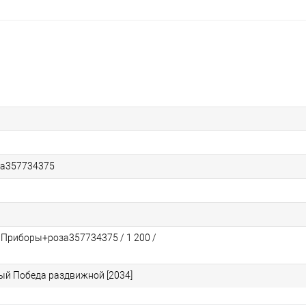
а357734375
/ Приборы+роза357734375 / 1 200 /
ый Победа раздвижной [2034]