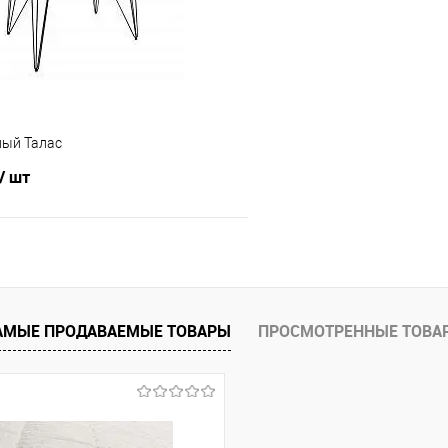
е
В наличии
В избранное
ла
Цвет материала
/HG
К-106793558/белый/однотум
Материал:
ный Талас
Стекло
/ шт
В корзину
 клик
Сравнение
АМЫЕ ПРОДАВАЕМЫЕ ТОВАРЫ
ПРОСМОТРЕННЫЕ ТОВА
е
В наличии
ла
елый
Дуб бунратти