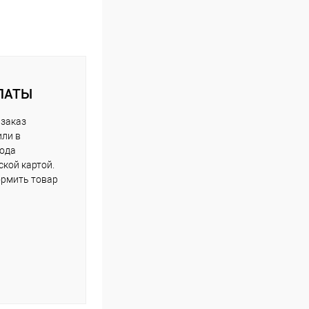
ЛАТЫ
 заказ
или в
рода
кой картой.
рмить товар