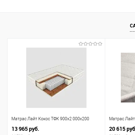
В корзину
Купить в 1 клик
Сравнение
Купить в 1
С
В избранное
В наличии
В избранно
Цвет материала
Цвет материа
Крем
Оранжевый
Белый
Материал:
Материал:
Пластик
ЛДСП
Тон/оттенок:
Пластик
Матрас Лайт Кокос ТФК 900x2 000x200
Матрас Лайт
13 965 руб.
20 615 руб