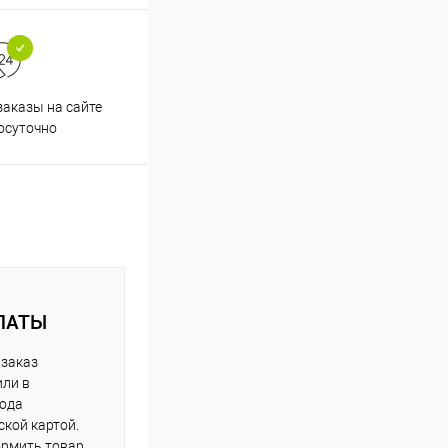
аказы на сайте
Профессиональная помощь в
осуточно
подборе товаров
ЛАТЫ
 заказ
или в
рода
кой картой.
рмить товар