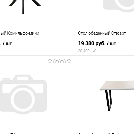
ный Комильфо-мини
Стол обеденный Стюарт
б.
19 380 руб.
/ шт
/ шт
20 400 руб.
В корзину
В корз
 клик
Сравнение
Купить в 1 клик
е
В наличии
В избранное
ла
Цвет материала
Белый мрамор
YB9020120BG/HG
ерный мрамор
Материал: