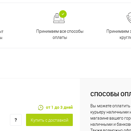
Принимаем все способы
Принимаем з
нт
оплаты
кругл
н
СПОСОБЫ ОП
Вы можете оплатить
от 1 до 3 дней
курьеру наличными 
магазине вашего го
Купить c доставкой
наличными и банковс
Также возможно офо