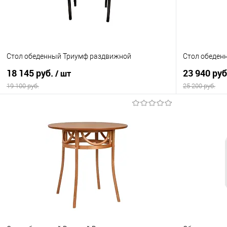
Стол обеденный Триумф раздвижной
Стол обеден
18 145 руб.
23 940 ру
/ шт
19 100 руб.
25 200 руб.
В корзину
Купить в 1 клик
Сравнение
Купить в 1
В избранное
В наличии
В избранно
Цвет материала
Цвет материа
170105 белый
YB9020023B 
YB90200B6 Ч
Материал: