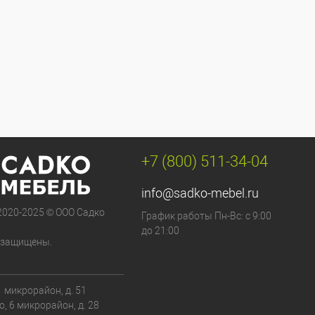
+7 (800) 511-34-04
info@sadko-mebel.ru
 2020-2025 © ООО Садко
График работы Пн-Вс: с 9:00
до 21:00
 защищены.
 1 микрорайон, д. 51
о, 6 микрорайон, д. 28