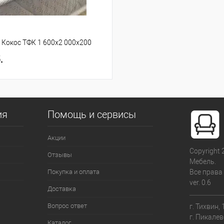
 Кокос ТФК 1 600x2 000x200
.
ия
Помощь и сервисы
Акции
Copyright
Отзывы
Мебель.
Покупка и оплата
Все права
ver. 0.6
Доставка
Вопрос ответ
г. Тихвин,
г. Пикалев
Каталог