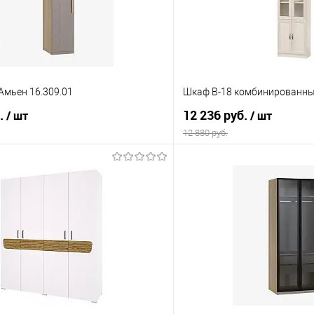
Амьен 16.309.01
Шкаф В-18 комбинированн
б.
12 236 руб.
/ шт
/ шт
12 880 руб.
В корзину
В корз
 клик
Сравнение
Купить в 1 клик
е
В наличии
В избранное
ла
Цвет материала
то капучино
Вудлайн кремовый/аруша венг
Материал: