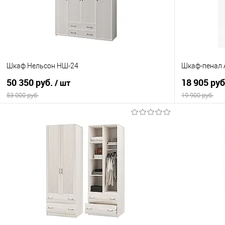
Шкаф Нельсон НШ-24
Шкаф-пенал 
50 350 руб.
18 905 ру
/ шт
53 000 руб.
19 900 руб.
В корзину
Купить в 1 клик
Сравнение
Купить в 1
В избранное
В наличии
В избранно
Цвет материала
Цвет материа
Белый
Плэйн/Веллю
Материал:
Материал: