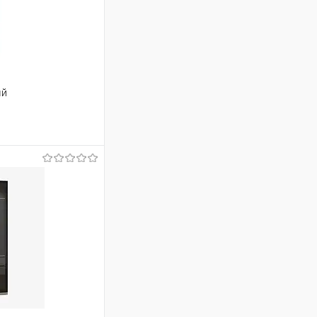
ый
ину
Сравнение
В наличии
е/стекло