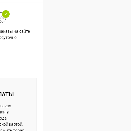
аказы на сайте
Профессиональная помощь в
осуточно
подборе товаров
ЛАТЫ
 заказ
или в
рода
кой картой.
рмить товар