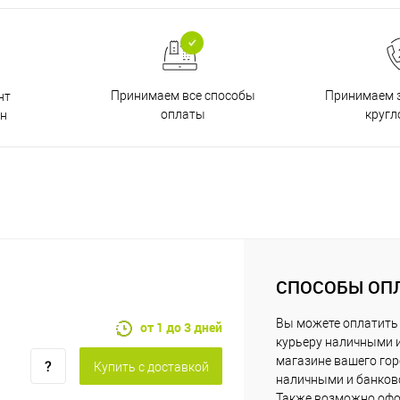
Принимаем все способы
Принимаем з
нт
оплаты
кругл
н
СПОСОБЫ ОП
Вы можете оплатить
от 1 до 3 дней
курьеру наличными 
магазине вашего го
Купить c доставкой
наличными и банковс
Также возможно офо