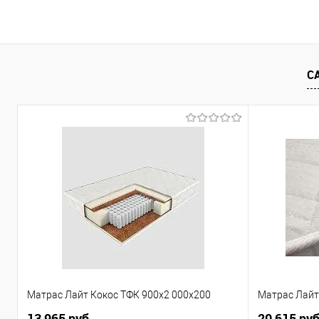
В корзину
Купить в 1 клик
Сравнение
Купить в 1
С
В избранное
В наличии
В избранно
Цвет материала
Цвет материа
Кашемир/кашемир патина
Дуб серый/че
Материал:
Материал:
МДФ
МДФ
Матрас Лайт Кокос ТФК 900x2 000x200
Матрас Лайт
13 965 руб.
20 615 руб