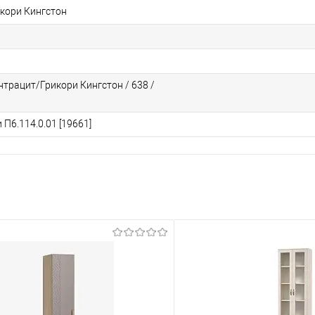
кори Кингстон
нтрацит/Грикори Кингстон / 638 /
П6.114.0.01 [19661]