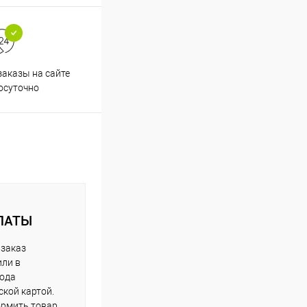
аказы на сайте
Профессиональная помощь в
осуточно
подборе товаров
ЛАТЫ
 заказ
или в
рода
кой картой.
рмить товар