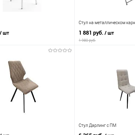
Стул на металлическом кар
1 881 руб.
/ шт
/ шт
1 980 руб.
В корзину
В корз
 клик
Сравнение
Купить в 1 клик
е
В наличии
В избранное
ла
Стул Дарлинг с ПМ