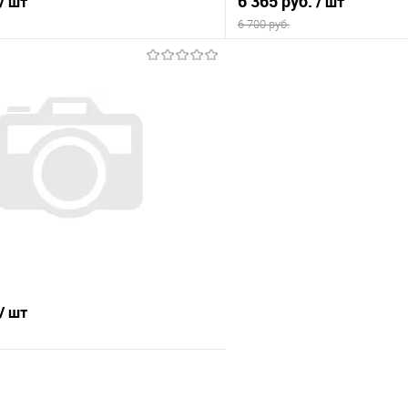
6 365 руб.
/ шт
/ шт
6 700 руб.
В корзину
В корз
 клик
Сравнение
Купить в 1 клик
е
В наличии
В избранное
ла
Цвет материала
Стайл 22
Бренди 22 светло серый
Материал:
Ткань
/ шт
В корзину