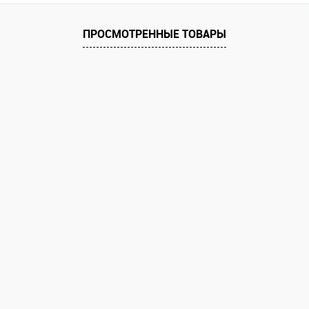
 клик
Сравнение
ПРОСМОТРЕННЫЕ ТОВАРЫ
е
В наличии
ла
ерый
Бренди 23/Серый