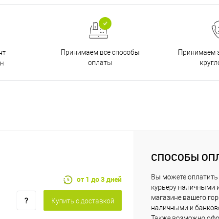
Принимаем все способы
Принимаем з
нт
оплаты
кругл
н
СПОСОБЫ ОП
Вы можете оплатить
от 1 до 3 дней
курьеру наличными 
магазине вашего го
Купить c доставкой
наличными и банковс
Также возможно офо