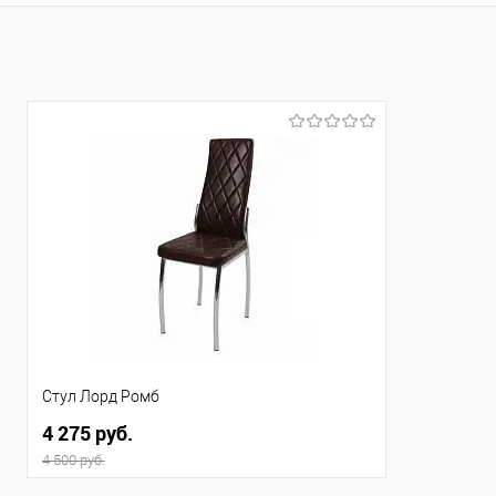
Купить в 1 клик
Сравнение
Купить в 1
В избранное
В наличии
В избранно
Цвет материала
Цвет материа
Коралловый
Бренди 20 С
Материал:
Материал:
Ткань/металл
Ткань
Стул Лорд Ромб
4 275 руб.
4 500 руб.