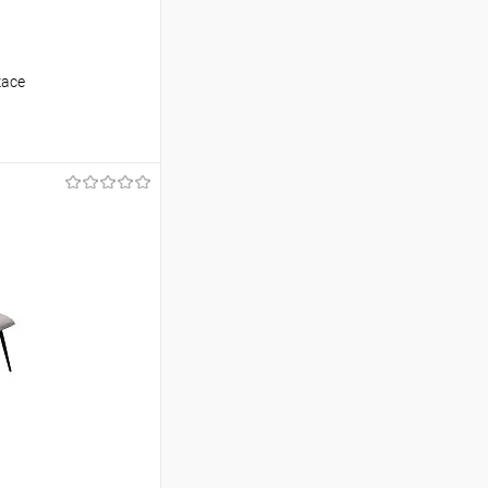
касе
ину
Сравнение
В наличии