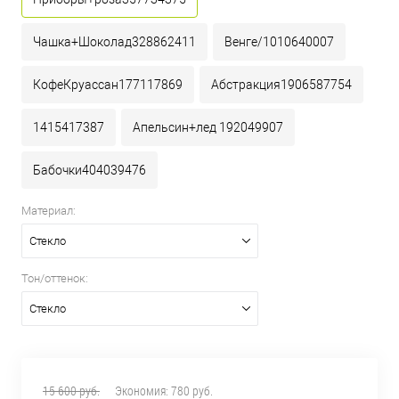
Чашка+Шоколад328862411
Венге/1010640007
КофеКруассан177117869
Абстракция1906587754
1415417387
Апельсин+лед 192049907
Бабочки404039476
Материал:
Стекло
Тон/оттенок:
Стекло
15 600 руб.
Экономия:
780 руб.